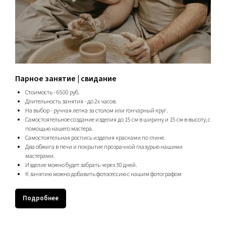
Парное занятие | свидание
Стоимость - 6500 руб.
Длительность занятия - до 2х часов.
На выбор - ручная лепка за столом или гончарный круг.
Самостоятельное создание изделия до 15 см в ширину и 15 см в высоту, с
помощью нашего мастера.
Самостоятельная роспись изделия красками по глине.
Два обжига в печи и покрытие прозрачной глазурью нашими
мастерами.
Изделие можно будет забрать через 30 дней.
К занятию можно добавить фотосессию с нашим фотографом
Подробнее