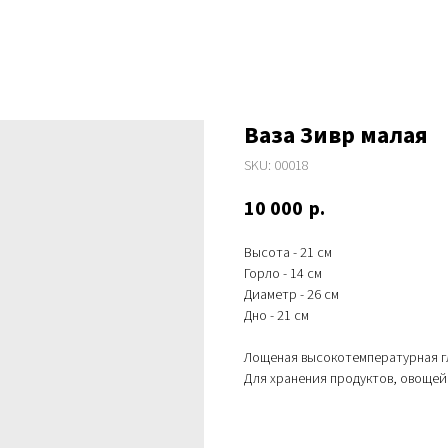
Ваза Зивр малая
SKU:
00018
10 000
р.
Высота - 21 см
Горло - 14 см
Диаметр - 26 см
Дно - 21 см
Лощеная высокотемпературная г
Для хранения продуктов, овощей 