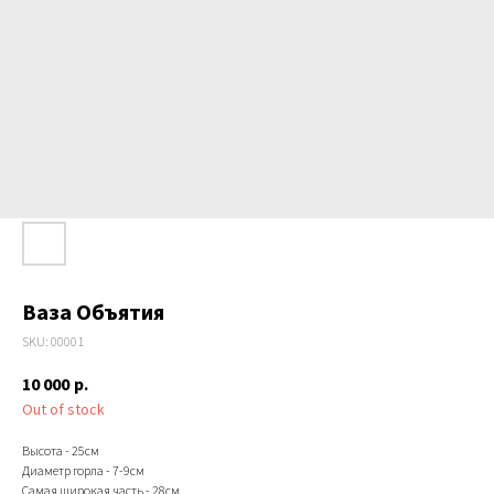
Ваза Объятия
SKU:
00001
10 000
р.
Out of stock
Высота - 25см
Диаметр горла - 7-9см
Самая широкая часть - 28см