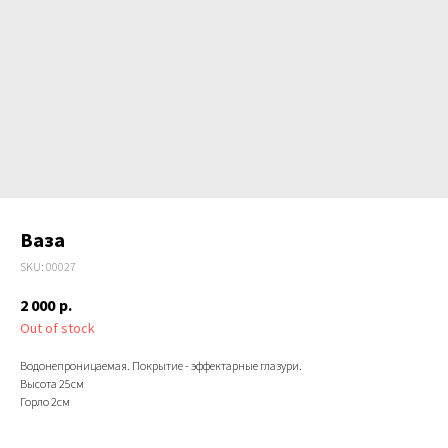
Ваза
SKU:
00027
2 000
р.
Out of stock
Водонепроницаемая. Покрытие - эффектарные глазури.
Высота 25см
Горло 2см